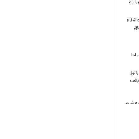
 آزاد
اتاق و
اق
 اما
 نیز
بافت
ته شده