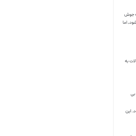
به جوش
ود، اما
ات به
 بی
. این