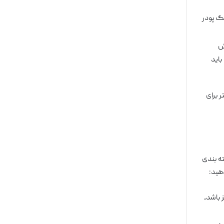
نگ پودر
وش
باید
 برای
ته بندی
دهید:
 باشد،