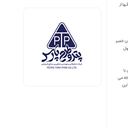
ا از
دن خمیر
ول
با
 که می
این