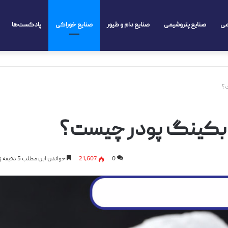
می
صنایع پتروشیمی
صنایع دام و طیور
صنایع خوراکی
پادکست‌ها
ت؟
 بکینگ پودر چیست؟
0
21,607
خواندن این مطلب 5 دقیقه زمان میبرد