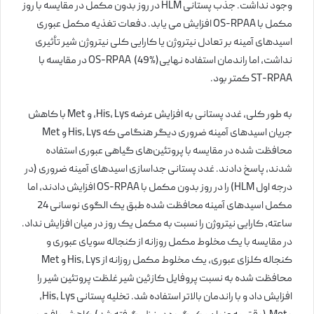
وجود نداشت. جذب پستانی HLM در روز بدون مکمل در مقایسه با روز
مکمل با OS-RPAA افزایش می یابد. دفعات تغذیه مکمل عبوری
اسیدهای آمینه بر تعادل نیتروژن یا کارایی کلی نیتروژن شیر تأثیری
نداشت، اما راندمان استفاده نهاییOS-RPAA (49%) در مقایسه با
ST-RPAA کمتر بود.
به طور کلی، غدد پستانی به افزایش عرضه His، Lys، و Met با کاهش
جریان اسیدهای آمینه ضروری دیگر هنگامی که His، Lys و Met
محافظت شده در مقایسه با پروتئین‌های گیاهی عبوری استفاده
شدند، پاسخ دادند. غدد پستانی جداسازی اسیدهای آمینه ضروری (در
درجه اول HLM) را در روز بدون مکمل با OS-RPAA افزایش دادند، اما
مکمل اسیدهای آمینه محافظت شده طبق یک الگوی نوسانی 24
ساعته، کارایی نیتروژن را نسبت به مکمل یک روز در میان افزایش نداد.
در مقایسه با یک مخلوط مکمل روزانه از کنجاله سویای عبوری و
کنجاله کلزای عبوری، یک مخلوط مکمل روزانه از His، Lys و Met
محافظت شده به نسبت پروفایل کازئین شیر غلظت پروتئین شیر را
افزایش داد و با راندمان بالاتر استفاده شد. تخلیه پستانی His، Lys،