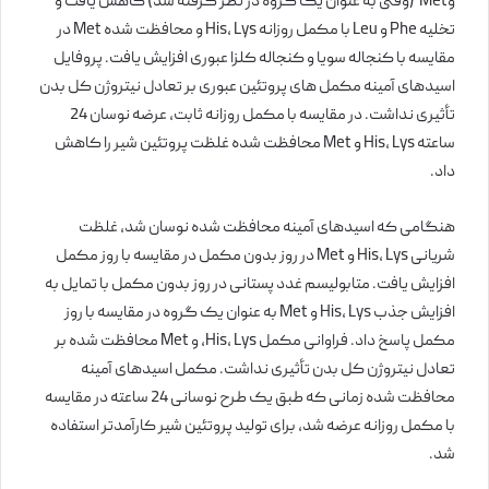
وMet (وقتی به عنوان یک گروه در نظر گرفته شد) کاهش یافت و
تخلیه Phe و Leu با مکمل روزانه His، Lys و محافظت شده Met در
مقایسه با کنجاله سویا و کنجاله کلزا عبوری افزایش یافت. پروفایل
اسیدهای آمینه مکمل های پروتئین عبوری بر تعادل نیتروژن کل بدن
تأثیری نداشت. در مقایسه با مکمل روزانه ثابت، عرضه نوسان 24
ساعته His، Lys و Met محافظت شده غلظت پروتئین شیر را کاهش
داد.
هنگامی که اسیدهای آمینه محافظت شده نوسان شد، غلظت
شریانی His، Lys و Met در روز بدون مکمل در مقایسه با روز مکمل
افزایش یافت. متابولیسم غدد پستانی در روز بدون مکمل با تمایل به
افزایش جذب His، Lys و Met به عنوان یک گروه در مقایسه با روز
مکمل پاسخ داد. فراوانی مکمل His، Lys، و Met محافظت شده بر
تعادل نیتروژن کل بدن تأثیری نداشت. مکمل اسیدهای آمینه
محافظت شده زمانی که طبق یک طرح نوسانی 24 ساعته در مقایسه
با مکمل روزانه عرضه شد، برای تولید پروتئین شیر کارآمدتر استفاده
شد.