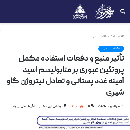
جستجو
منو
برای
خانه
/
مقالات علمی
مقالات علمی
تأثیر منبع و دفعات استفاده مکمل
پروتئین عبوری بر متابولیسم اسید
آمینه غدد پستانی و تعادل نیتروژن گاو
شیری
سپتامبر 7, 2024
0
3,321
خواندن این مطلب 3 دقیقه زمان میبرد