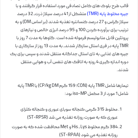
قالب طرح بلوک های کامل تصادفی مورد استفاده قرار گرفتند و با
جیره مخلوط پایه (TMR)
متشکل از 41 درصد سیلاژ ذرت، 32 درصد
سیلاژ گراس و 27 درصد کنسانتره تغذیه شدند (بر اساس DM) و به
ترتیب برای برآورده کردن 100 و 95 درصد انرژی خالص و نیازهای
پروتئین قابل متابولیسم فرموله شده است. گاوها به مدت 7 روز با
TMR پایه در فری استال سازگار شدند، به مدت 13 روز از سازگاری با
جیره های غذایی به تای استال جداگانه منتقل شدند و سپس برای یک
دوره اندازه گیری 4 روزه به اتاقک های تنفس آب و هوایی منتقل
شدند.
تیمارها شامل TMR پایه (CON؛ 159 گرم CP/kg DM) یا TMR پایه
شامل 1 مورد از 3 مکمل iso-MP بود:
مخلوط 315 گرمی کنجاله سویای عبوری و کنجاله کلزای
عبوری که به صورت روزانه تغذیه می شد (ST-RPSR)
384 گرم مخلوط His ، Lys و Met محافظت شده که به صورت
روزانه تغذیه می شود (ST-RPAA)