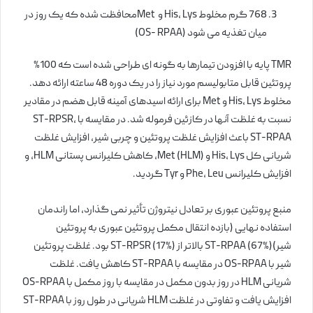
768 گرم مخلوط His، Lys و Metمحافظت شده که یک روز در
میان تغذیه می شود (OS- RPAA)
TMR پایه با افزودن تیمارها به گونه ای طراحی شده است که 100%
پروتئین قابل متابولیسم مورد نیاز را در یک دوره 48 ساعته ارائه دهد.
مخلوط His، Lys و Met برای ارائه اسیدهای آمینه قابل هضم در مقادیر
نسبت به غلظت آنها در کازئین فرموله شد. در مقایسه با ST-RPSR،
ST-RPAA باعث افزایش غلظت پروتئین و چربی شیر، افزایش غلظت
شریانی کل His، Lys و Met (HLM)، کاهش کلیرانس پستانی HLM، و
افزایش کلیرانس Phe، Leu و Tyr گردید.
منبع پروتئین عبوری بر تعادل نیتروژن تأثیر نمی گذارد، اما راندمان
استفاده نهایی (بازده انتقال مکمل پروتئین عبوری به پروتئین
شیر)ST-RPAA (67%) بالاتر از ST-RPSR (17%) بود. غلظت پروتئین
شیر با OS-RPAA در مقایسه با ST-RPAA کاهش یافت. غلظت
شریانی HLM در روز بدون مکمل در مقایسه با روز مکمل با OS-RPAA
افزایش یافت و تفاوتی در غلظت HLM شریانی در طول روز با ST-RPAA