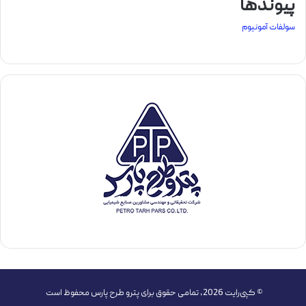
پیوندها
سولفات آمونیوم
© کپی‌رایت 2026, تمامی حقوق برای پترو طرح پارس محفوظ است