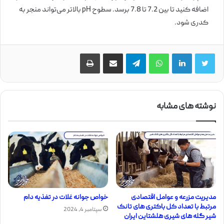
اضافه کنید تا بین 7.2 تا 7.8 برسد. سطوح pH بالاتر می‌تواند منجر به
کدری شود.
واتس آپ
تلگرام
اشتراک گذاری از طریق ایمیل
چاپ
نوشته های مشابه
خواص جوانه غلات در تغذیه دام
مدیریت مزرعه و عوامل اقتصادی
مرتبط با تعداد کل باکتری های تانک
سپتامبر 4, 2024
شیر گله های شیری هلشتاین ایران